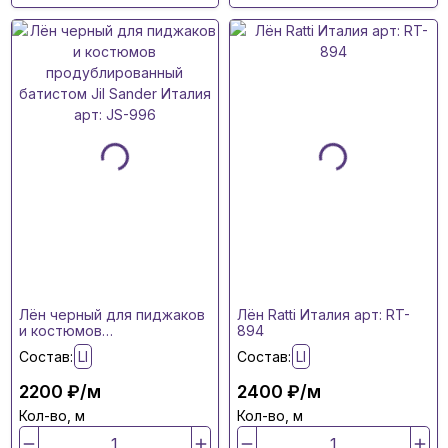
Лён черный для пиджаков
Лён Ratti Италия арт: RT-
и костюмов
894
продублированный
Состав:
LI
Состав:
LI
батистом Jil Sander Италия
арт: JS-996
2200 ₽/м
2400 ₽/м
Кол-во, м
Кол-во, м