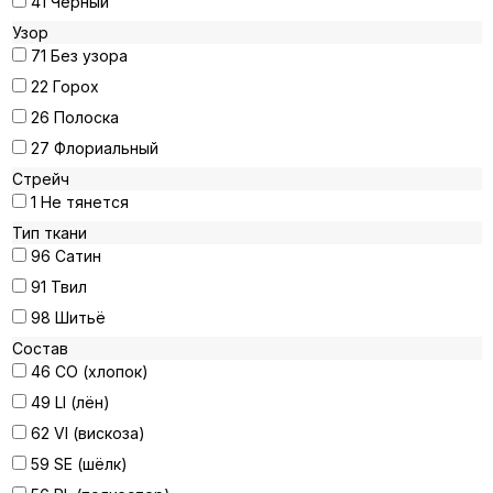
41
Чёрный
Узор
71
Без узора
22
Горох
26
Полоска
27
Флориальный
Стрейч
1
Не тянется
Тип ткани
96
Сатин
91
Твил
98
Шитьё
Состав
46
CO (хлопок)
49
LI (лён)
62
VI (вискоза)
59
SE (шёлк)