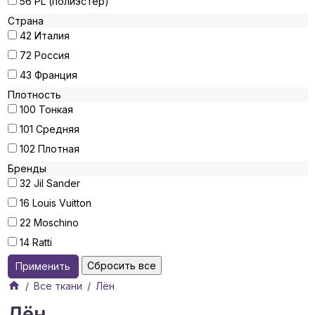
56
PL (полиэстер)
Страна
42
Италия
72
Россия
43
Франция
Плотность
100
Тонкая
101
Средняя
102
Плотная
Бренды
32
Jil Sander
16
Louis Vuitton
22
Moschino
14
Ratti
Все ткани
Лён
Лён