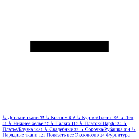
↳
Детские ткани
↳
Костюм
↳
Куртка/Тренч
↳
Лён
35
616
196
↳
Нижнее бельё
↳
Пальто
↳
Платок/Шарф
↳
41
27
112
134
Платье/Блузка
↳
Свадебные
↳
Сорочка/Рубашка
↳
1031
32
614
Нарядные ткани
Показать все
Эксклюзив
Фурнитура
121
24