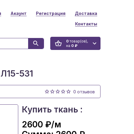
я
Акаунт
Регистрация
Доставка
Контакты
0
товар(ов),
на
0 ₽
Л15-531
0 отзывов
Купить ткань :
2600 ₽
/м