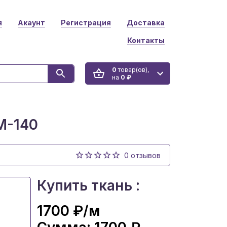
я
Акаунт
Регистрация
Доставка
Контакты
0
товар(ов),
на
0 ₽
M-140
0 отзывов
Купить ткань :
1700 ₽
/м