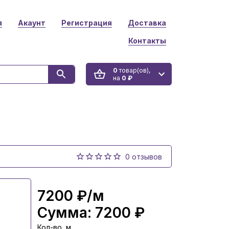
я
Акаунт
Регистрация
Доставка
Контакты
0
товар(ов),
на
0 ₽
0 отзывов
7200 ₽
/м
Сумма:
7200 ₽
Кол-во, м