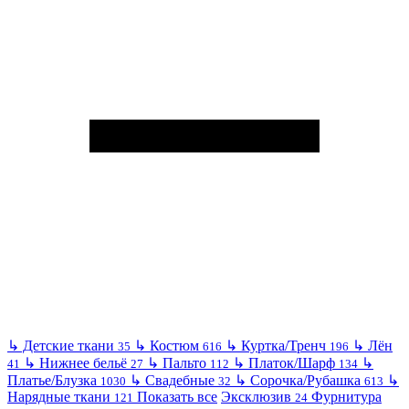
↳
Детские ткани
↳
Костюм
↳
Куртка/Тренч
↳
Лён
35
616
196
↳
Нижнее бельё
↳
Пальто
↳
Платок/Шарф
↳
41
27
112
134
Платье/Блузка
↳
Свадебные
↳
Сорочка/Рубашка
↳
1030
32
613
Нарядные ткани
Показать все
Эксклюзив
Фурнитура
121
24