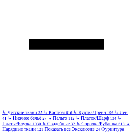
↳
Детские ткани
↳
Костюм
↳
Куртка/Тренч
↳
Лён
35
616
196
↳
Нижнее бельё
↳
Пальто
↳
Платок/Шарф
↳
41
27
112
134
Платье/Блузка
↳
Свадебные
↳
Сорочка/Рубашка
↳
1030
32
613
Нарядные ткани
Показать все
Эксклюзив
Фурнитура
121
24