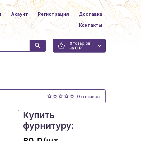
я
Акаунт
Регистрация
Доставка
Контакты
0
товар(ов),
на
0 ₽
0 отзывов
Купить
фурнитуру: