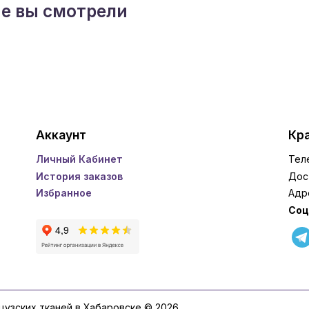
ые вы смотрели
Аккаунт
Кра
Личный Кабинет
Тел
История заказов
Дос
Избранное
Адр
Соц
нцузских тканей в Хабаровске © 2026.