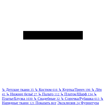
↳
Детские ткани
↳
Костюм
↳
Куртка/Тренч
↳
Лён
35
616
196
↳
Нижнее бельё
↳
Пальто
↳
Платок/Шарф
↳
41
27
112
134
Платье/Блузка
↳
Свадебные
↳
Сорочка/Рубашка
↳
1030
32
613
Нарядные ткани
Показать все
Эксклюзив
Фурнитура
121
24