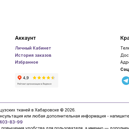
Аккаунт
Кра
Личный Кабинет
Тел
История заказов
Дос
Избранное
Адр
Соц
нцузских тканей в Хабаровске © 2026.
онсультация или любая дополнительная информация - напишит
 403-83-99
ю повышения удобства для пользователя, а именно — дополне