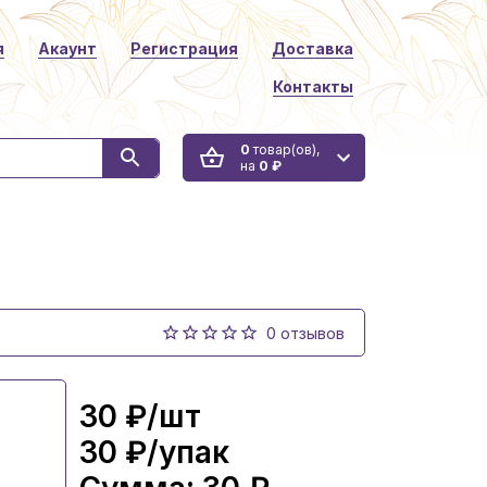
я
Акаунт
Регистрация
Доставка
Контакты
0
товар(ов),
на
0 ₽
0 отзывов
30 ₽
/шт
30 ₽
/упак