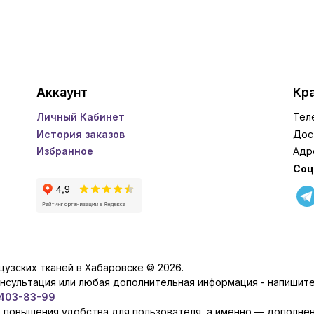
Аккаунт
Кра
Личный Кабинет
Тел
История заказов
Дос
Избранное
Адр
Соц
нцузских тканей в Хабаровске © 2026.
онсультация или любая дополнительная информация - напишит
 403-83-99
ю повышения удобства для пользователя, а именно — дополне