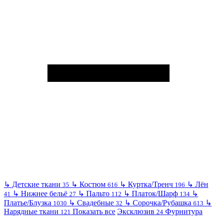
↳
Детские ткани
↳
Костюм
↳
Куртка/Тренч
↳
Лён
35
616
196
↳
Нижнее бельё
↳
Пальто
↳
Платок/Шарф
↳
41
27
112
134
Платье/Блузка
↳
Свадебные
↳
Сорочка/Рубашка
↳
1030
32
613
Нарядные ткани
Показать все
Эксклюзив
Фурнитура
121
24